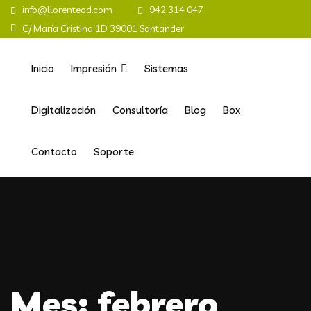
info@llorenteod.com
942 314 047
C/ María Cristina 1D 39001 Santander
Inicio
Impresión
Sistemas
Digitalización
Consultoría
Blog
Box
Contacto
Soporte
Mes:
febrero